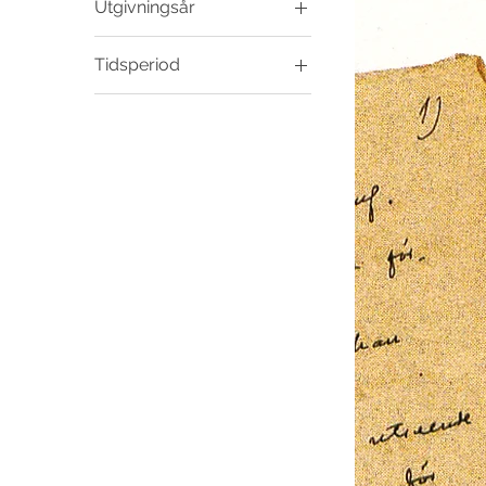
Utgivningsår
2003
Tidsperiod
1800-tal