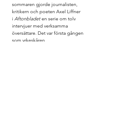
sommaren gjorde journalisten,
kritikern och poeten Axel Liffner
i
Aftonbladet
en serie om tolv
intervjuer med verksamma
översättare. Det var första gången
som yrkeskåren
uppmärksammades på detta sätt.
Serien illustrerades av Erik
Hermansson och ges nu ut i
bokform med inledning av Lars
Kleberg och kommentarer av
Jonas Ellerström.
Utgivningen sker i samarbete
med
Svenskt översättarlexikon
.
Info
ISBN: 978-91-85191-78-9