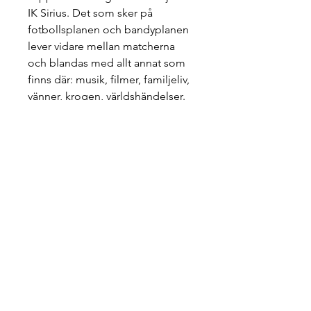
IK Sirius. Det som sker på
fotbollsplanen och bandyplanen
lever vidare mellan matcherna
och blandas med allt annat som
finns där: musik, filmer, familjeliv,
vänner, krogen, världshändelser.
Helheten dokumenterar hur det
kan vara att leva i den så
omskrivna svenska
supporterkulturen, men långt från
kvällstidningsrubrikerna. Det blir
en berättelse om hur det är att
alltid leva med läktaren i skallen.
Info
ISBN: 978-91-88241-22-1
Om författarna
Pocket, 224 s.
Aug 2024