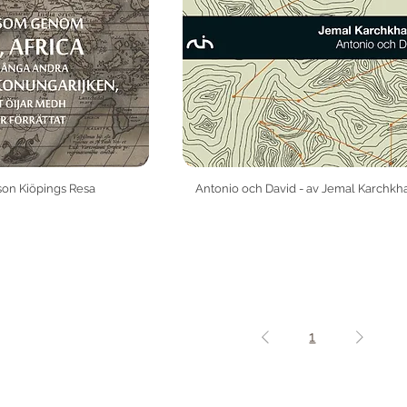
sson Kiöpings Resa
Antonio och David - av Jemal Karchkh
1