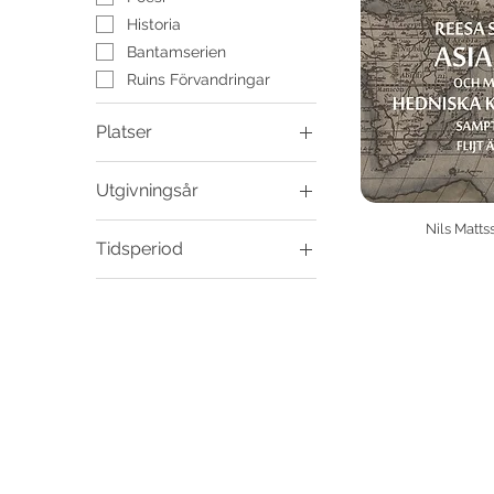
Historia
Bantamserien
Ruins Förvandringar
Platser
Georgien
Utgivningsår
Kina
Mellanöstern
2016
Nils Matt
Tidsperiod
2013
2008
1600-tal