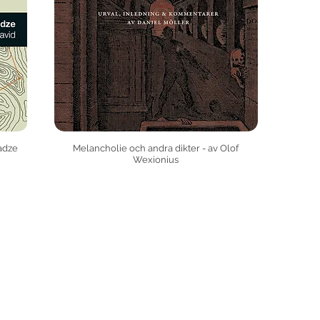
adze
Melancholie och andra dikter - av Olof
Wexionius